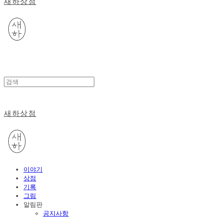
새하상점
새하상점
이야기
상점
기록
그림
알림판
공지사항