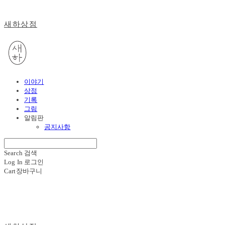
새하상점
이야기
상점
기록
그림
알림판
공지사항
Search
검색
Log In
로그인
Cart
장바구니